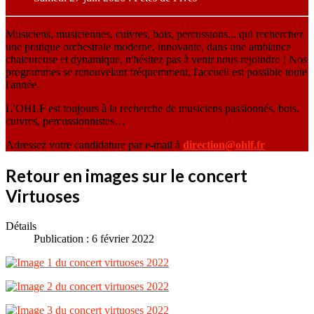
Musiciens, musiciennes, cuivres, bois, percussions... qui recherchez
une pratique orchestrale moderne, innovante, dans une ambiance
chaleureuse et dynamique, n'hésitez pas à venir nous rejoindre ! Nos
programmes se renouvelant fréquemment, l'accueil est possible toute
l'année.
L’OHLF est toujours à la recherche de musiciens passionnés, bois,
cuivres, percussionnistes…
Adressez votre candidature par e-mail à
direction@ohlf.fr
Retour en images sur le concert
Virtuoses
Détails
Publication : 6 février 2022