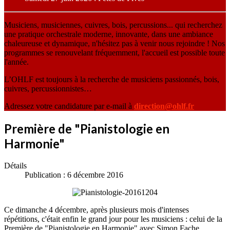
Musiciens, musiciennes, cuivres, bois, percussions... qui recherchez
une pratique orchestrale moderne, innovante, dans une ambiance
chaleureuse et dynamique, n'hésitez pas à venir nous rejoindre ! Nos
programmes se renouvelant fréquemment, l'accueil est possible toute
l'année.
L’OHLF est toujours à la recherche de musiciens passionnés, bois,
cuivres, percussionnistes…
Adressez votre candidature par e-mail à
direction@ohlf.fr
Première de "Pianistologie en
Harmonie"
Détails
Publication : 6 décembre 2016
Ce dimanche 4 décembre, après plusieurs mois d'intenses
répétitions, c'était enfin le grand jour pour les musiciens : celui de la
Première de "Pianistologie en Harmonie" avec Simon Fache.