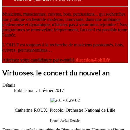
Musiciens, musiciennes, cuivres, bois, percussions... qui recherchez
une pratique orchestrale moderne, innovante, dans une ambiance
chaleureuse et dynamique, n'hésitez pas à venir nous rejoindre ! Nos
programmes se renouvelant fréquemment, l'accueil est possible toute
l'année.
L’OHLF est toujours à la recherche de musiciens passionnés, bois,
cuivres, percussionnistes…
Adressez votre candidature par e-mail à
direction@ohlf.fr
Virtuoses, le concert du nouvel an
Détails
Publication : 1 février 2017
Catherine ROUX, Piccolo, Orchestre National de Lille
Photo : Jordan Bouclet
Deux mois après la première de Pianistologie en Harmonie (Simon