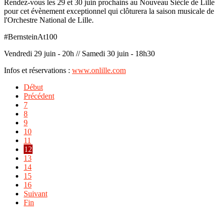
Rendez-vous les 29 et 30 juin prochains au Nouveau Siècle de Lille
pour cet évènement exceptionnel qui clôturera la saison musicale de
l'Orchestre National de Lille.
#BernsteinAt100
Vendredi 29 juin - 20h // Samedi 30 juin - 18h30
Infos et réservations :
www.onlille.com
Début
Précédent
7
8
9
10
11
12
13
14
15
16
Suivant
Fin