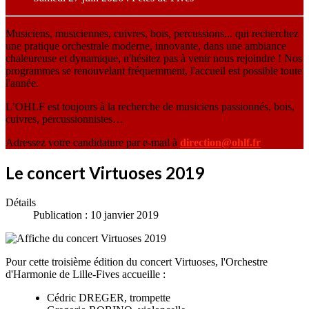
Musiciens, musiciennes, cuivres, bois, percussions... qui recherchez
une pratique orchestrale moderne, innovante, dans une ambiance
chaleureuse et dynamique, n'hésitez pas à venir nous rejoindre ! Nos
programmes se renouvelant fréquemment, l'accueil est possible toute
l'année.
L’OHLF est toujours à la recherche de musiciens passionnés, bois,
cuivres, percussionnistes…
Adressez votre candidature par e-mail à
direction@ohlf.fr
Le concert Virtuoses 2019
Détails
Publication : 10 janvier 2019
Pour cette troisième édition du concert Virtuoses, l'Orchestre
d'Harmonie de Lille-Fives accueille :
Cédric DREGER, trompette