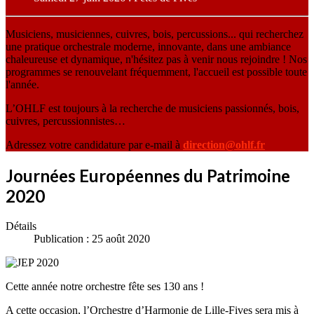
Musiciens, musiciennes, cuivres, bois, percussions... qui recherchez
une pratique orchestrale moderne, innovante, dans une ambiance
chaleureuse et dynamique, n'hésitez pas à venir nous rejoindre ! Nos
programmes se renouvelant fréquemment, l'accueil est possible toute
l'année.
L’OHLF est toujours à la recherche de musiciens passionnés, bois,
cuivres, percussionnistes…
Adressez votre candidature par e-mail à
direction@ohlf.fr
Journées Européennes du Patrimoine
2020
Détails
Publication : 25 août 2020
Cette année notre orchestre fête ses 130 ans !
A cette occasion, l’Orchestre d’Harmonie de Lille-Fives sera mis à