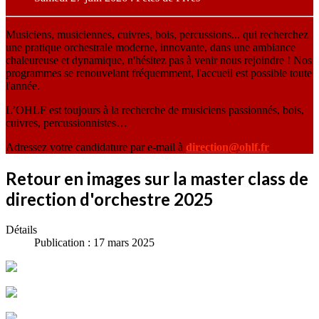
Musiciens, musiciennes, cuivres, bois, percussions... qui recherchez
une pratique orchestrale moderne, innovante, dans une ambiance
chaleureuse et dynamique, n'hésitez pas à venir nous rejoindre ! Nos
programmes se renouvelant fréquemment, l'accueil est possible toute
l'année.
L’OHLF est toujours à la recherche de musiciens passionnés, bois,
cuivres, percussionnistes…
Adressez votre candidature par e-mail à
direction@ohlf.fr
Retour en images sur la master class de
direction d'orchestre 2025
Détails
Publication : 17 mars 2025