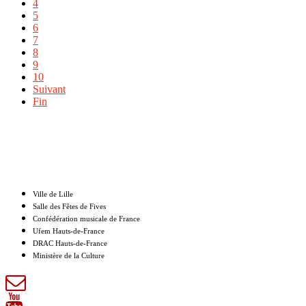
4
5
6
7
8
9
10
Suivant
Fin
Nos partenaires
Ville de Lille
Salle des Fêtes de Fives
Confédération musicale de France
Ufem Hauts-de-France
DRAC Hauts-de-France
Ministère de la Culture