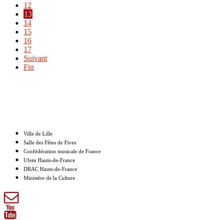
12
13
14
15
16
17
Suivant
Fin
Nos partenaires
Ville de Lille
Salle des Fêtes de Fives
Confédération musicale de France
Ufem Hauts-de-France
DRAC Hauts-de-France
Ministère de la Culture