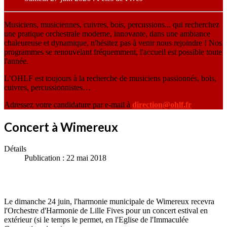
Musiciens, musiciennes, cuivres, bois, percussions... qui recherchez
une pratique orchestrale moderne, innovante, dans une ambiance
chaleureuse et dynamique, n'hésitez pas à venir nous rejoindre ! Nos
programmes se renouvelant fréquemment, l'accueil est possible toute
l'année.
L’OHLF est toujours à la recherche de musiciens passionnés, bois,
cuivres, percussionnistes…
Adressez votre candidature par e-mail à
direction@ohlf.fr
Concert à Wimereux
Détails
Publication : 22 mai 2018
Le dimanche 24 juin, l'harmonie municipale de Wimereux recevra
l'Orchestre d'Harmonie de Lille Fives pour un concert estival en
extérieur (si le temps le permet, en l'Eglise de l'Immaculée