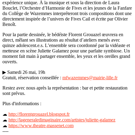
expérience unique. À la musique et sous la direction de Laura
Bouclet, l’Orchestre d’Harmonie de Fives et les jeunes de la Fanfare
du Collège de Wazemmes interpréteront trois compositions dont une
directement inspirée de l’univers de Fives Cail et écrite par Olivier
Benoît.
Pour la partie dessinée, le bédéiste Florent Grouazel œuvrera en
direct, mêlant ses illustrations au résultat d’ateliers menés avec
quinze adolescent.e.s. L’ensemble sera coordonné par la vidéaste et
metteuse en scène Juliette Galamez pour une parfaite symbiose. Un
moment fait main à partager ensemble, les yeux et les oreilles grand
ouverts.
▶ Samedi 26 mai, 19h
Gratuit, réservation conseillée :
mfwazemmes@mairie-lille.fr
Restez avec nous après la représentation : bar et petite restauration
sont prévus.
Plus d'informations :
☁
http://florentgrouazel.blogspot.fr
☁
http://lageneraledimaginaire.com/artistes/juliette-galamez
☁
https://www.theatre-massenet.com
----