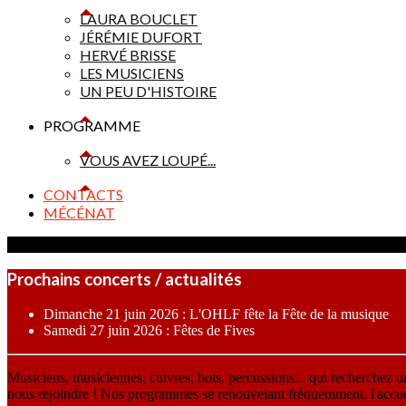
LAURA BOUCLET
JÉRÉMIE DUFORT
HERVÉ BRISSE
LES MUSICIENS
UN PEU D'HISTOIRE
PROGRAMME
VOUS AVEZ LOUPÉ...
CONTACTS
MÉCÉNAT
Prochains concerts / actualités
Dimanche 21 juin 2026 : L'OHLF fête la Fête de la musique
Samedi 27 juin 2026 : Fêtes de Fives
Musiciens, musiciennes, cuivres, bois, percussions... qui recherchez 
nous rejoindre ! Nos programmes se renouvelant fréquemment, l'accueil