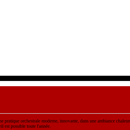
une pratique orchestrale moderne, innovante, dans une ambiance chaleur
 est possible toute l'année.