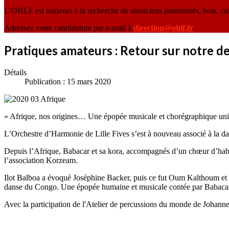
L’OHLF est toujours à la recherche de musiciens passionnés, bois, cu
Adressez votre candidature par e-mail à
direction@ohlf.fr
Pratiques amateurs : Retour sur notre d
Détails
Publication : 15 mars 2020
« Afrique, nos origines… Une épopée musicale et chorégraphique uni
L’Orchestre d’Harmonie de Lille Fives s’est à nouveau associé à la d
Depuis l’Afrique, Babacar et sa kora, accompagnés d’un chœur d’habita
l’association Korzeam.
Ilot Balboa a évoqué Joséphine Backer, puis ce fut Oum Kalthoum et l
danse du Congo. Une épopée humaine et musicale contée par Babaca
Avec la participation de l'Atelier de percussions du monde de Johann